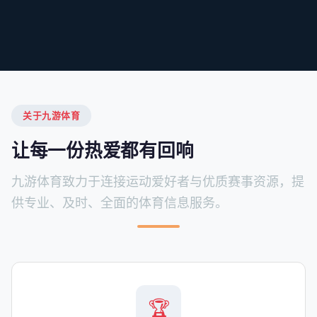
关于九游体育
让每一份热爱都有回响
九游体育致力于连接运动爱好者与优质赛事资源，提
供专业、及时、全面的体育信息服务。
🏆