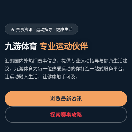
🔥 赛事资讯 · 运动指导 · 健康生活
九游体育
专业运动伙伴
汇聚国内外热门赛事信息，提供专业运动指导与健康生活建
议。九游体育为每一位热爱运动的你打造一站式服务平台，
让运动融入生活，让健康触手可及。
浏览最新资讯
探索赛事攻略