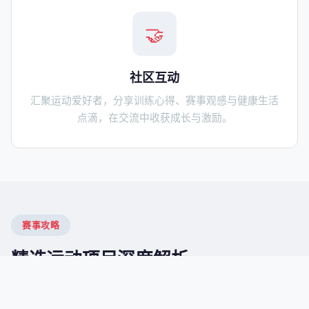
🤝
社区互动
汇聚运动爱好者，分享训练心得、赛事观感与健康生活
点滴，在交流中收获成长与激励。
赛事攻略
精选运动项目深度解析
从热门赛事到小众运动，九游体育带你领略竞技体育
的无穷魅力。